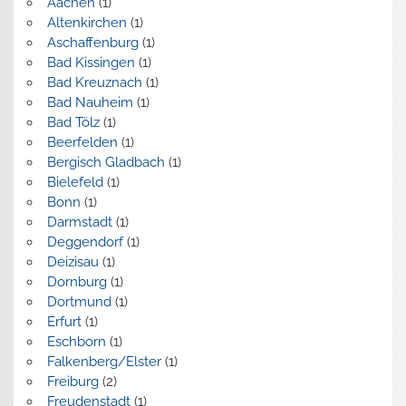
Aachen
(1)
Altenkirchen
(1)
Aschaffenburg
(1)
Bad Kissingen
(1)
Bad Kreuznach
(1)
Bad Nauheim
(1)
Bad Tölz
(1)
Beerfelden
(1)
Bergisch Gladbach
(1)
Bielefeld
(1)
Bonn
(1)
Darmstadt
(1)
Deggendorf
(1)
Deizisau
(1)
Dornburg
(1)
Dortmund
(1)
Erfurt
(1)
Eschborn
(1)
Falkenberg/Elster
(1)
Freiburg
(2)
Freudenstadt
(1)