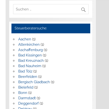
Steuerberatersuche:
Aachen
(1)
Altenkirchen
(1)
Aschaffenburg
(1)
Bad Kissingen
(1)
Bad Kreuznach
(1)
Bad Nauheim
(1)
Bad Tölz
(1)
Beerfelden
(1)
Bergisch Gladbach
(1)
Bielefeld
(1)
Bonn
(1)
Darmstadt
(1)
Deggendorf
(1)
Deizisau
(1)