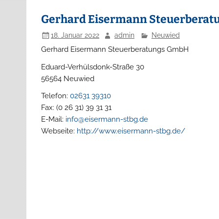
Gerhard Eisermann Steuerbera
18. Januar 2022
admin
Neuwied
Gerhard Eisermann Steuerberatungs GmbH
Eduard-Verhülsdonk-Straße 30
56564
Neuwied
Telefon:
02631 39310
Fax:
(0 26 31) 39 31 31
E-Mail:
info@eisermann-stbg.de
Webseite:
http://www.eisermann-stbg.de/