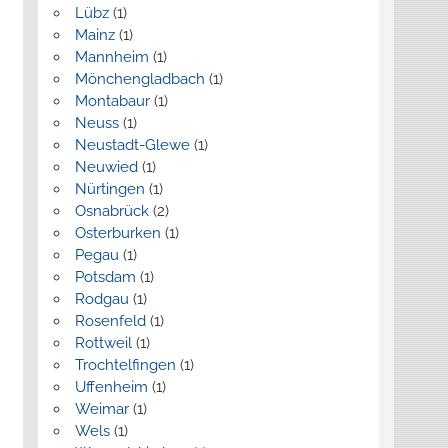
Lübz
(1)
Mainz
(1)
Mannheim
(1)
Mönchengladbach
(1)
Montabaur
(1)
Neuss
(1)
Neustadt-Glewe
(1)
Neuwied
(1)
Nürtingen
(1)
Osnabrück
(2)
Osterburken
(1)
Pegau
(1)
Potsdam
(1)
Rodgau
(1)
Rosenfeld
(1)
Rottweil
(1)
Trochtelfingen
(1)
Uffenheim
(1)
Weimar
(1)
Wels
(1)